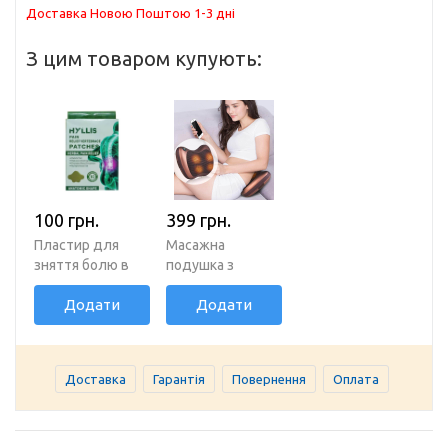
Доставка Новою Поштою 1-3 дні
З цим товаром купують:
100 грн.
399 грн.
Пластир для
Масажна
зняття болю в
подушка з
спині та суглобах
інфрачервоним
Додати
Додати
прогріванням
Доставка
Гарантія
Повернення
Оплата