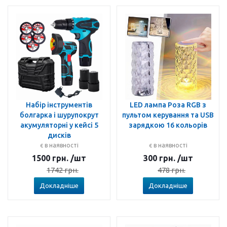
Набір інструментів
LED лампа Роза RGB з
болгарка і шурупокрут
пультом керування та USB
акумуляторні у кейсі 5
зарядкою 16 кольорів
дисків
є в наявності
є в наявності
1500
грн.
/шт
300
грн.
/шт
1742
грн.
478
грн.
Докладніше
Докладніше