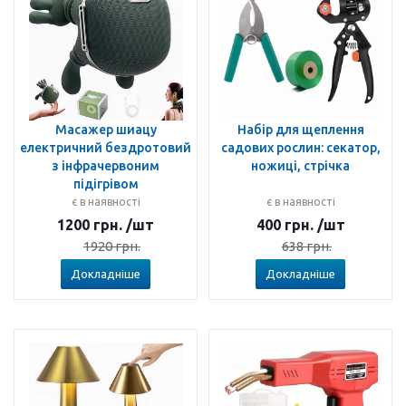
Масажер шиацу
Набір для щеплення
електричний бездротовий
садових рослин: секатор,
з інфрачервоним
ножиці, стрічка
підігрівом
є в наявності
є в наявності
1200
грн.
/шт
400
грн.
/шт
1920
грн.
638
грн.
Докладніше
Докладніше