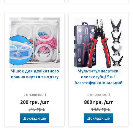
Мішок для делікатного
Мультитул пасатижі
прання взуття та одягу
плоскогубці 5 в 1
багатофункціональний
є в наявності
є в наявності
200
грн.
/шт
800
грн.
/шт
318
грн.
1438
грн.
Докладніше
Докладніше