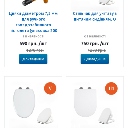
Цвяхи діаметром 7,3 мм
Стільчак для унітазу з
для ручного
дитячим сидінням, O
гвоздозабивного
пістолета (упаковка 200
шт.)
є в наявності
є в наявності
590
грн.
/шт
750
грн.
/шт
1278
грн.
1278
грн.
Докладніше
Докладніше