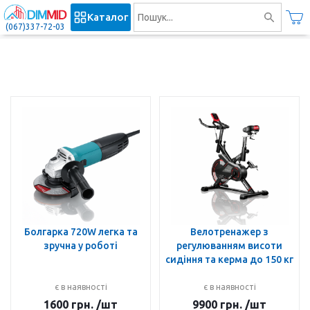
Каталог
(067)337-72-03
Болгарка 720W легка та
Велотренажер з
зручна у роботі
регулюванням висоти
сидіння та керма до 150 кг
є в наявності
є в наявності
1600
грн.
/шт
9900
грн.
/шт