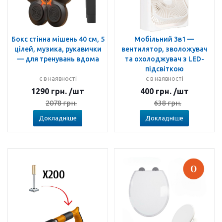
Бокс стінна мішень 40 см, 5
Мобільний 3в1 —
цілей, музика, рукавички
вентилятор, зволожувач
— для тренувань вдома
та охолоджувач з LED-
підсвіткою
є в наявності
є в наявності
1290
грн.
/шт
400
грн.
/шт
2078
грн.
638
грн.
Докладніше
Докладніше