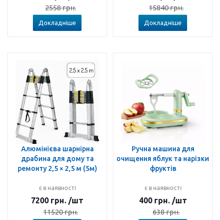
2558
грн.
15840
грн.
Докладніше
Докладніше
Алюмінієва шарнірна
Ручна машина для
драбина для дому та
очищення яблук та нарізки
ремонту 2,5 × 2,5 м (5м)
фруктів
є в наявності
є в наявності
7200
грн.
/шт
400
грн.
/шт
11520
грн.
638
грн.