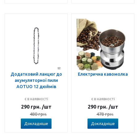
Додатковий ланцюг до
Електрична кавомолка
акумуляторної пили
AOTUO 12 дюймів
є в наявності
є в наявності
290
грн.
/шт
290
грн.
/шт
480
грн.
478
грн.
Докладніше
Докладніше