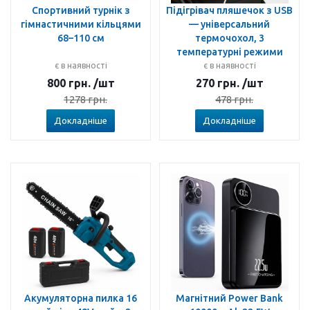
Спортивний турнік з
Підігрівач пляшечок з USB
гімнастичними кільцями
— універсальний
68–110 см
термочохол, 3
температурні режими
є в наявності
є в наявності
800
грн.
/шт
270
грн.
/шт
1278
грн.
478
грн.
Докладніше
Докладніше
Акумуляторна пилка 16
Магнітний Power Bank