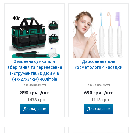
Зміцнена сумка для
Дарсонваль для
зберігання та перенесення
косметології 4 насадки
інструментів 20 дюймів
(47х27х31см) 40 літрів
є в наявності
є в наявності
890
грн.
/шт
690
грн.
/шт
1438
грн.
1118
грн.
Докладніше
Докладніше