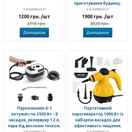
приготування будинку.
є в наявності
є в наявності
1200
грн.
/шт
1900
грн.
/шт
2718
грн.
8320
грн.
Докладніше
Докладніше
Пароочисник 6-1
Портативний
потужністю 2500 Вт - 8
парогенератор 1000 Вт із
насадок, резервуар 1.2 л,
набором насадок для
пара під високим тиском.
ефективного чищення.
є в наявності
є в наявності