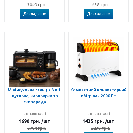
3040
грн.
638
грн.
Докладніше
Докладніше
Міні-кухонна станція 3 в 1:
Компактний конвекторний
духовка, кавоварка та
обігрівач 2000 Вт
сковорода
є в наявності
є в наявності
1690
грн.
/шт
1435
грн.
/шт
2704
грн.
2238
грн.