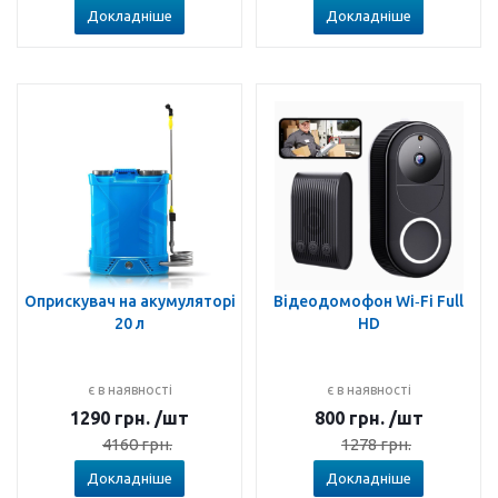
Докладніше
Докладніше
Оприскувач на акумуляторі
Відеодомофон Wi‑Fi Full
20 л
HD
є в наявності
є в наявності
1290
грн.
/шт
800
грн.
/шт
4160
грн.
1278
грн.
Докладніше
Докладніше