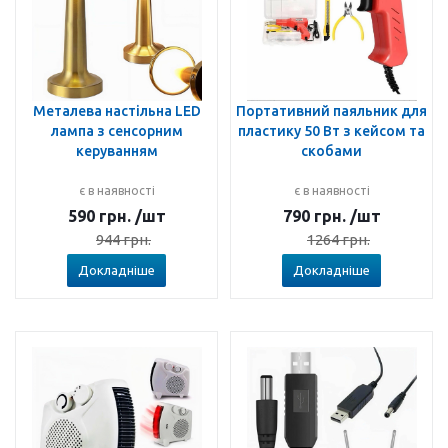
Металева настільна LED
Портативний паяльник для
лампа з сенсорним
пластику 50 Вт з кейсом та
керуванням
скобами
є в наявності
є в наявності
590
грн.
/шт
790
грн.
/шт
944
грн.
1264
грн.
Докладніше
Докладніше