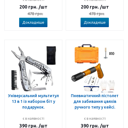
200
грн.
/шт
200
грн.
/шт
478
грн.
478
грн.
Докладніше
Докладніше
Універсальний мультитул
Пневматичний пістолет
13 в 1 із набором біт у
для забивання цвяхів
подарунок.
ручного типу у кейсі.
є в наявності
є в наявності
390
грн.
/шт
390
грн.
/шт