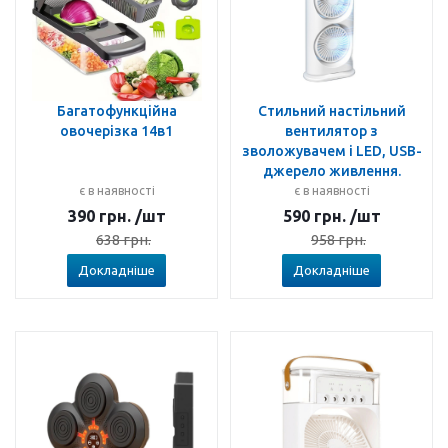
Багатофункційна
Стильний настільний
овочерізка 14в1
вентилятор з
зволожувачем і LED, USB-
джерело живлення.
є в наявності
є в наявності
390
грн.
/шт
590
грн.
/шт
638
грн.
958
грн.
Докладніше
Докладніше