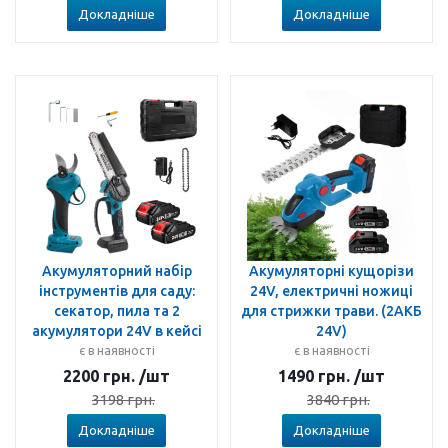
Докладніше
Докладніше
Акумуляторний набір
Акумуляторні кущорізи
інструментів для саду:
24V, електричні ножиці
секатор, пила та 2
для стрижки трави. (2АКБ
акумулятори 24V в кейсі
24V)
є в наявності
є в наявності
2200
грн.
/шт
1490
грн.
/шт
3198
грн.
3840
грн.
Докладніше
Докладніше