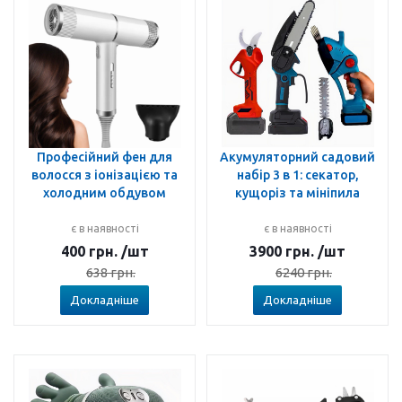
Професійний фен для
Акумуляторний садовий
волосся з іонізацією та
набір 3 в 1: секатор,
холодним обдувом
кущоріз та мініпила
є в наявності
є в наявності
400
грн.
/шт
3900
грн.
/шт
638
грн.
6240
грн.
Докладніше
Докладніше