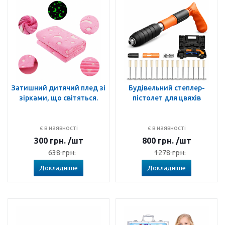
Затишний дитячий плед зі
Будівельний степлер-
зірками, що світяться.
пістолет для цвяхів
є в наявності
є в наявності
300
грн.
/шт
800
грн.
/шт
638
грн.
1278
грн.
Докладніше
Докладніше