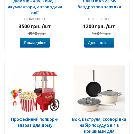
дюймів - 48V, кейс, 2
10000 mAh 22.5W
акумулятори, автоподача
бездротова зарядка
олії
є в наявності
є в наявності
3500
грн.
/шт
1200
грн.
/шт
4960
грн.
1584
грн.
Докладніше
Докладніше
Професійний попкорн-
Вок, каструля, сковорідка
апарат для дому
набір посуду 5 в 1 з
кришками для