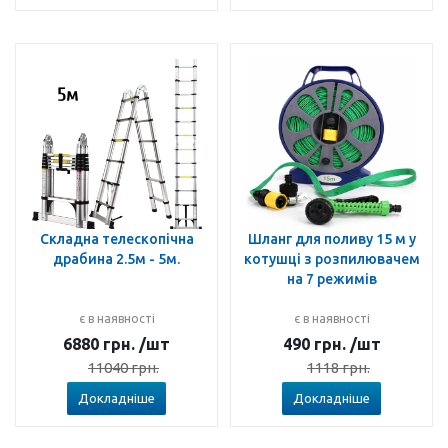
Складна телескопічна
Шланг для поливу 15 м у
драбина 2.5м - 5м.
котушці з розпилювачем
на 7 режимів
є в наявності
є в наявності
6880
грн.
/шт
490
грн.
/шт
11040
грн.
1118
грн.
Докладніше
Докладніше