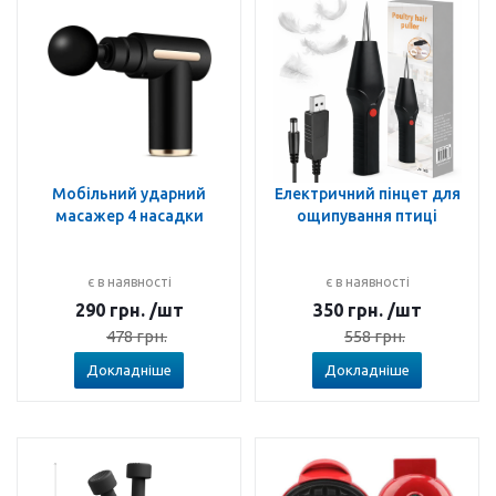
Мобільний ударний
Електричний пінцет для
масажер 4 насадки
ощипування птиці
є в наявності
є в наявності
290
грн.
/шт
350
грн.
/шт
478
грн.
558
грн.
Докладніше
Докладніше