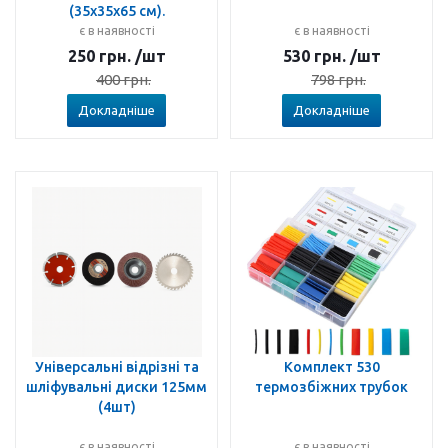
(35x35x65 см).
є в наявності
є в наявності
250
грн.
/шт
530
грн.
/шт
400
грн.
798
грн.
Докладніше
Докладніше
Універсальні відрізні та
Комплект 530
шліфувальні диски 125мм
термозбіжних трубок
(4шт)
є в наявності
є в наявності