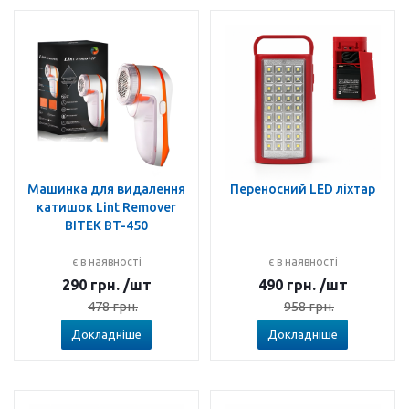
Машинка для видалення
Переносний LED ліхтар
катишок Lint Remover
BITEK BT-450
є в наявності
є в наявності
290
грн.
/шт
490
грн.
/шт
478
грн.
958
грн.
Докладніше
Докладніше