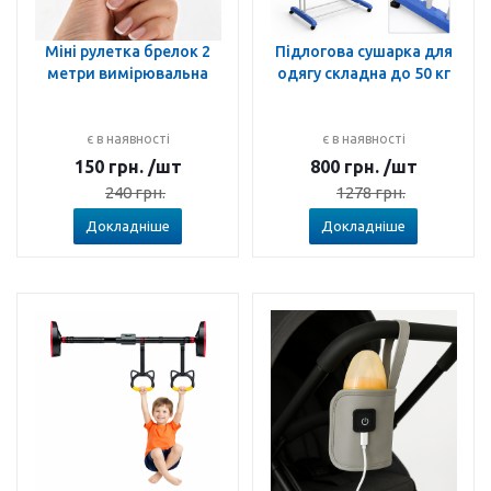
Міні рулетка брелок 2
Підлогова сушарка для
метри вимірювальна
одягу складна до 50 кг
є в наявності
є в наявності
150
грн.
/шт
800
грн.
/шт
240
грн.
1278
грн.
Докладніше
Докладніше