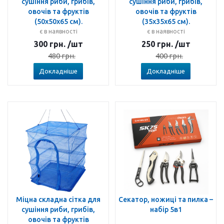
сушіння риби, грибів,
сушіння риби, грибів,
овочів та фруктів
овочів та фруктів
(50x50x65 см).
(35x35x65 см).
є в наявності
є в наявності
300
грн.
/шт
250
грн.
/шт
480
грн.
400
грн.
Докладніше
Докладніше
Міцна складна сітка для
Секатор, ножиці та пилка –
сушіння риби, грибів,
набір 5в1
овочів та фруктів