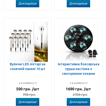
Докладніше
Докладніше
Вуличні LED ліхтарі на
Інтерактивна боксерська
сонячній панелі 10 шт
груша настінна з
сенсорними зонами
є в наявності
є в наявності
500
грн.
/шт
1690
грн.
/шт
798
грн.
2704
грн.
Докладніше
Докладніше