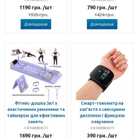
1190
грн.
/шт
790
грн.
/шт
1920
грн.
1424
грн.
Докладніше
Докладніше
Фітнес-дошка 3в1 з
Смарт-тонометр на
еластичними ременями та
зап’ястя з сенсорним
таймером для ефективних
дисплеєм і функцією
занять.
озвучення
є в наявності
є в наявності
1690
грн.
/шт
390
грн.
/шт