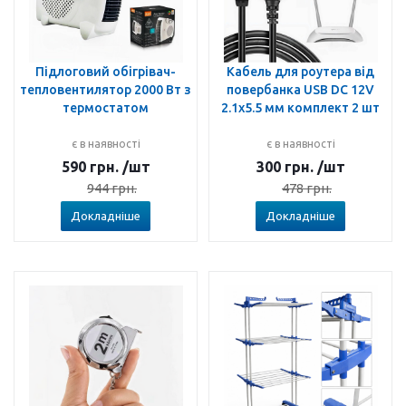
Підлоговий обігрівач-
Кабель для роутера від
тепловентилятор 2000 Вт з
повербанка USB DC 12V
термостатом
2.1x5.5 мм комплект 2 шт
є в наявності
є в наявності
590
грн.
/шт
300
грн.
/шт
944
грн.
478
грн.
Докладніше
Докладніше