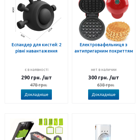
Еспандер для кистей: 2
Електровафельниця з
рівні навантаження
антипригарним покриттям
є в наявності
нет в наличии
290
грн.
/шт
300
грн.
/шт
478
грн.
638
грн.
Докладніше
Докладніше