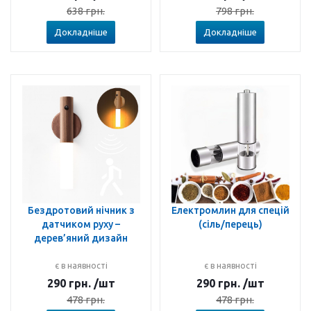
638
грн.
798
грн.
Докладніше
Докладніше
Бездротовий нічник з
Електромлин для спецій
датчиком руху –
(сіль/перець)
дерев’яний дизайн
є в наявності
є в наявності
290
грн.
/шт
290
грн.
/шт
478
грн.
478
грн.