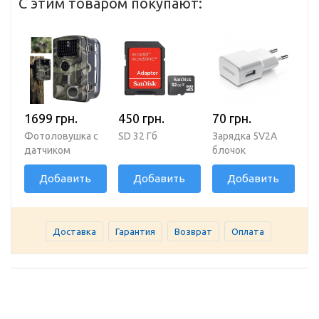
С этим товаром покупают:
1699 грн.
450 грн.
70 грн.
Фотоловушка с
SD 32 Гб
Зарядка 5V2A
датчиком
блочок
движения и
Добавить
Добавить
Добавить
ночным
видением /
Охотничья
камера / Камера
Доставка
Гарантия
Возврат
Оплата
наблюдения