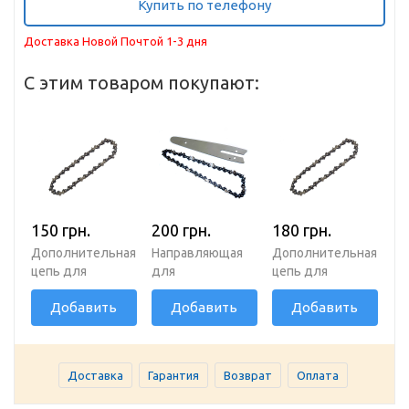
Купить по телефону
Доставка Новой Почтой 1-3 дня
С этим товаром покупают:
150 грн.
200 грн.
180 грн.
Дополнительная
Направляющая
Дополнительная
цепь для
для
цепь для
аккумуляторной
аккумуляторной
аккумуляторной
Добавить
Добавить
Добавить
пилы 6 дюймов
пилы с цепью 6
пилы 4 дюйма 28
36 звеньев
дюймов 36
звеньев
звеньев
Доставка
Гарантия
Возврат
Оплата