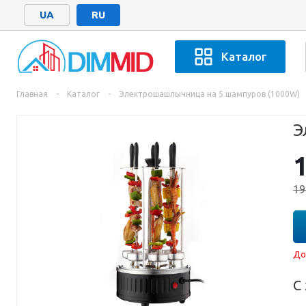
UA
RU
Каталог
Главная
-
Каталог
-
Электрошашлычница на 5 шампуров (1000W)
Э
19
До
С