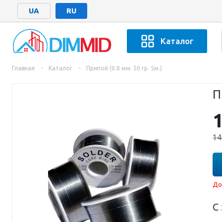
UA
RU
Каталог
Главная
-
Каталог
-
Припой (0.8 мм. 50 гр. 5м.)
П
14
До
С