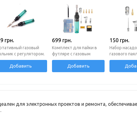
9 грн.
699 грн.
150 грн.
ртативный газовый
Комплект для пайки в
Набор насадо
яльник с регулятором.
футляре с газовым
газового паял
садки в комплекте
паяльником
деталей
Добавить
Добавить
Доба
Идеален для электронных проектов и ремонта, обеспечива
.