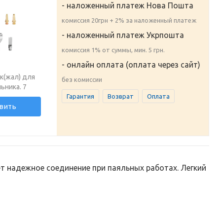
- наложенный платеж Нова Пошта
комиссия 20грн + 2% за наложенный платеж
- наложенный платеж Укрпошта
комиссия 1% от суммы, мин. 5 грн.
- онлайн оплата (оплата через сайт)
к(жал) для
без комиссии
ьника. 7
Гарантия
Возврат
Оплата
вить
ет надежное соединение при паяльных работах. Легкий