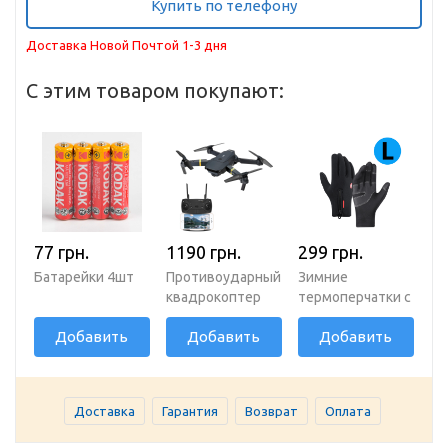
Купить по телефону
Доставка Новой Почтой 1-3 дня
С этим товаром покупают:
77 грн.
1190 грн.
299 грн.
Батарейки 4шт
Противоударный
Зимние
квадрокоптер
термоперчатки с
D5H c Wi-Fi и HD
сенсорными
Добавить
Добавить
Добавить
съемкой
пальцами и
молнией, L
Доставка
Гарантия
Возврат
Оплата