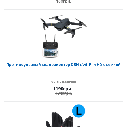
160
грн.
Противоударный квадрокоптер D5H c Wi-Fi и HD съемкой
есть в наличии
1190
грн.
4040
грн.