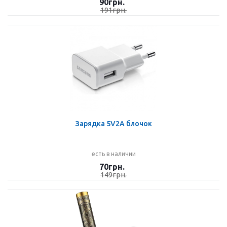
90
грн.
191
грн.
Зарядка 5V2A блочок
есть в наличии
70
грн.
149
грн.